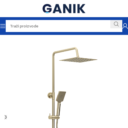
Početna
Tuševi i tuš setovi