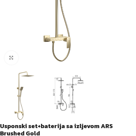
Kliknite za veću sliku
Usponski set+baterija sa izljevom ARS
Brushed Gold