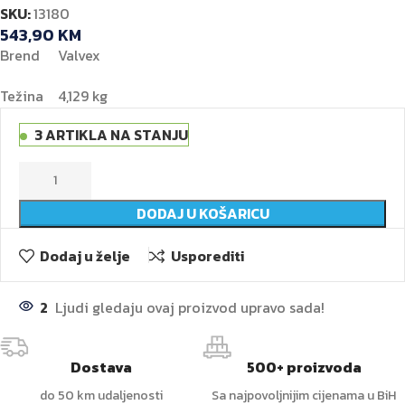
SKU:
13180
543,90
KM
Brend Valvex
Težina 4,129 kg
3 ARTIKLA NA STANJU
DODAJ U KOŠARICU
Dodaj u želje
Usporediti
2
Ljudi gledaju ovaj proizvod upravo sada!
Dostava
500+ proizvoda
do 50 km udaljenosti
Sa najpovoljnijim cijenama u BiH