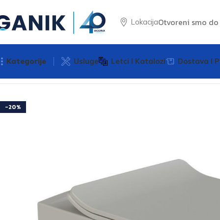
Otvoreni smo d
Lokacija
Kategorije
Usluge
Letci I Katalozi
Dostava I P
Početna
Sanitarija
WC Školjke
WC školjka viseća CITY riml
-20%