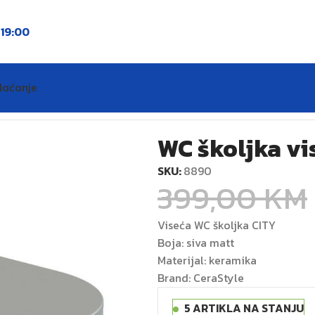
o
19:00
laćanje
ess gray matt
WC školjka vi
SKU:
8890
399,00
KM
Viseća WC školjka CITY
Boja: siva matt
Materijal: keramika
Brand: CeraStyle
5 ARTIKLA NA STANJU