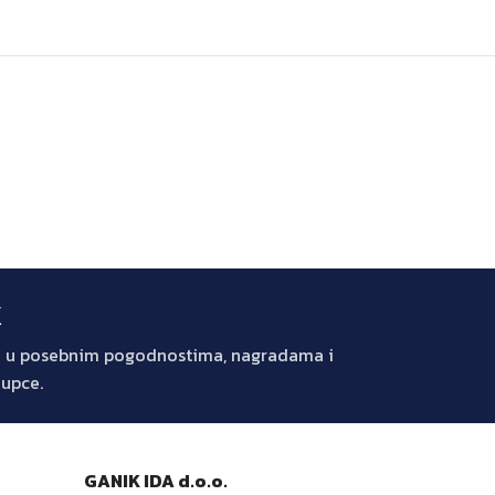
k
jte u posebnim pogodnostima, nagradama i
kupce.
GANIK IDA d.o.o.