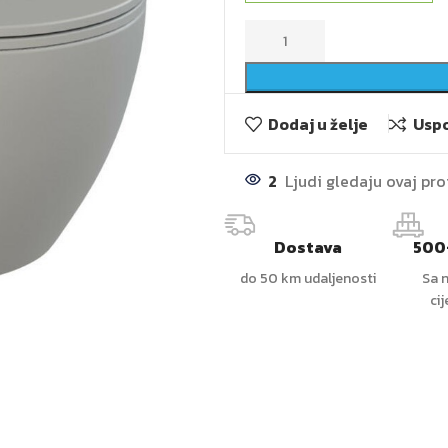
Dodaj u želje
Uspo
2
Ljudi gledaju ovaj pr
Dostava
500
do 50 km udaljenosti
Sa n
ci