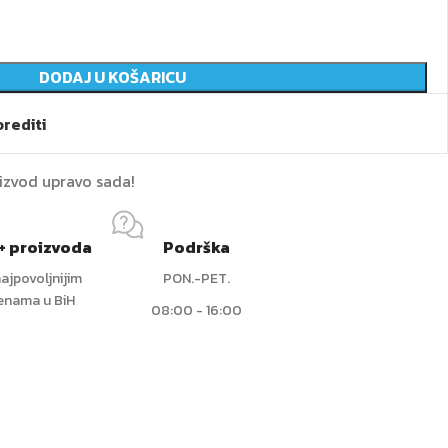
DODAJ U KOŠARICU
rediti
oizvod upravo sada!
+ proizvoda
Podrška
ajpovoljnijim
PON.-PET.
jenama u BiH
08:00 - 16:00