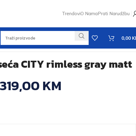
Trendovi
O Nama
Prati Narudžbu
0,00
K
seća CITY rimless gray matt
319,00
KM