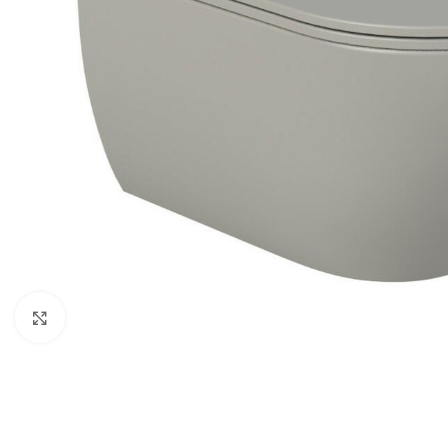
Kliknite za veću sliku