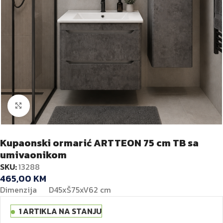
Kliknite za veću sliku
Kupaonski ormarić ARTTEON 75 cm TB sa
umivaonikom
SKU:
13288
465,00
KM
Dimenzija D45xŠ75xV62 cm
1 ARTIKLA NA STANJU