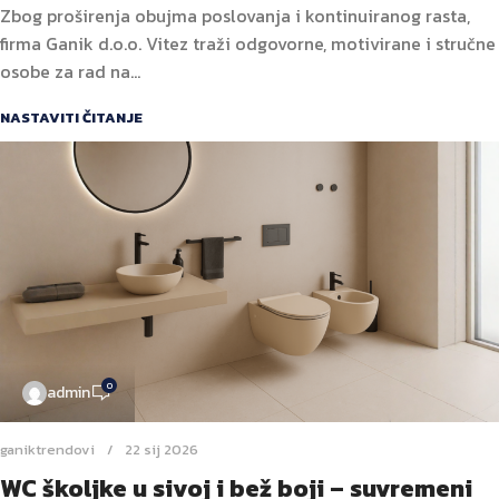
Zbog proširenja obujma poslovanja i kontinuiranog rasta,
firma Ganik d.o.o. Vitez traži odgovorne, motivirane i stručne
osobe za rad na...
NASTAVITI ČITANJE
0
admin
ganiktrendovi
22 sij 2026
WC školjke u sivoj i bež boji – suvremeni