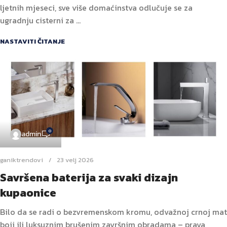
ljetnih mjeseci, sve više domaćinstva odlučuje se za
ugradnju cisterni za ...
NASTAVITI ČITANJE
0
admin
ganiktrendovi
23 velj 2026
Savršena baterija za svaki dizajn
kupaonice
Bilo da se radi o bezvremenskom kromu, odvažnoj crnoj mat
boji ili luksuznim brušenim završnim obradama – prava