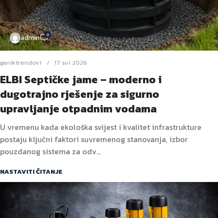
0
admin
ganiktrendovi
17 svi 2026
ELBI Septičke jame – moderno i
dugotrajno rješenje za sigurno
upravljanje otpadnim vodama
U vremenu kada ekološka svijest i kvalitet infrastrukture
postaju ključni faktori suvremenog stanovanja, izbor
pouzdanog sistema za odv...
NASTAVITI ČITANJE