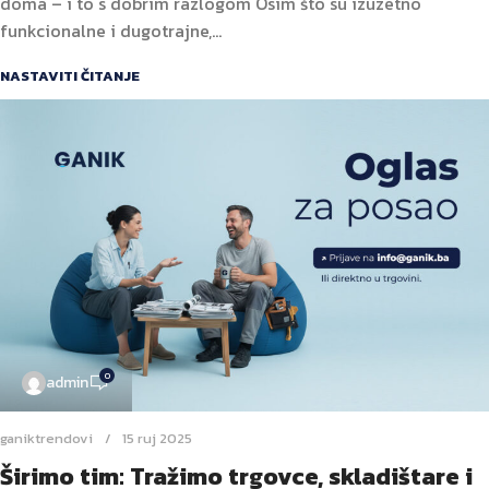
doma – i to s dobrim razlogom Osim što su izuzetno
funkcionalne i dugotrajne,...
NASTAVITI ČITANJE
0
admin
ganiktrendovi
15 ruj 2025
Širimo tim: Tražimo trgovce, skladištare i