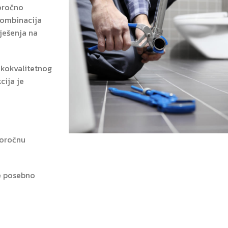
goročno
Kombinacija
ješenja na
okokvalitetnog
cija je
goročnu
Naše usluge
Više o uslugama koje GANIK nudi.
je posebno
VIŠE INFORMACIJA