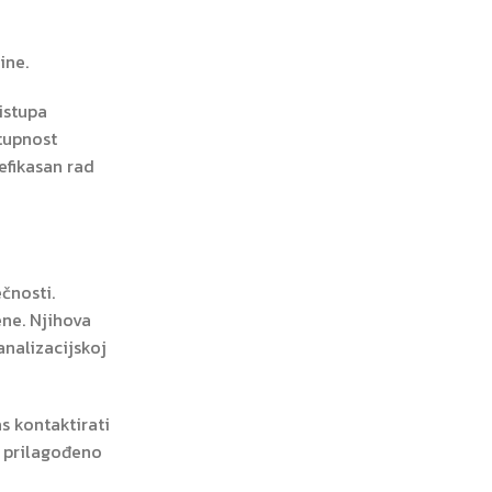
ine.
ristupa
stupnost
efikasan rad
čnosti.
ene. Njihova
analizacijskoj
 kontaktirati
e prilagođeno