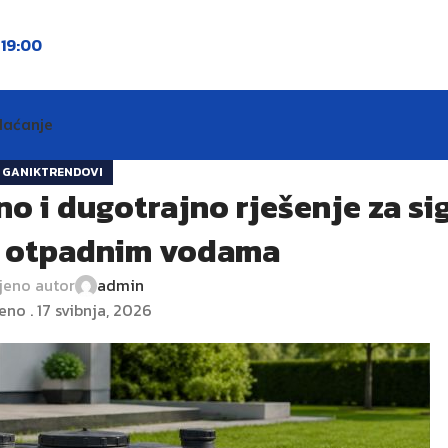
o
19:00
laćanje
GANIKTRENDOVI
o i dugotrajno rješenje za si
e otpadnim vodama
jeno autor
admin
eno . 17 svibnja, 2026