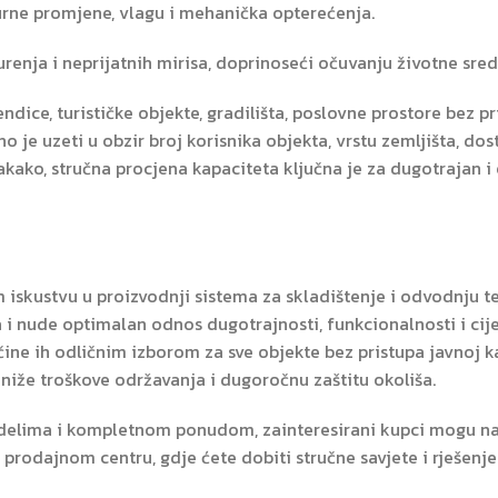
rne promjene, vlagu i mehanička opterećenja.
renja i neprijatnih mirisa, doprinoseći očuvanju životne sred
endice, turističke objekte, gradilišta, poslovne prostore bez p
o je uzeti u obzir broj korisnika objekta, vrstu zemljišta, do
kako, stručna procjena kapaciteta ključna je za dugotrajan i 
m iskustvu u proizvodnji sistema za skladištenje i odvodnju te
 i nude optimalan odnos dugotrajnosti, funkcionalnosti i cij
 čine ih odličnim izborom za sve objekte bez pristupa javnoj k
 niže troškove održavanja i dugoročnu zaštitu okoliša.
delima i kompletnom ponudom, zainteresirani kupci mogu nas
prodajnom centru, gdje ćete dobiti stručne savjete i rješenj