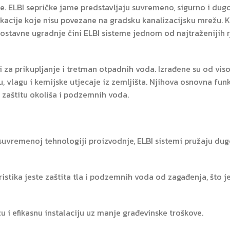
be. ELBI sepričke jame predstavljaju suvremeno, sigurno i du
okacije koje nisu povezane na gradsku kanalizacijsku mrežu. 
ostavne ugradnje čini ELBI sisteme jednom od najtraženijih r
 za prikupljanje i tretman otpadnih voda. Izrađene su od vis
u, vlagu i kemijske utjecaje iz zemljišta. Njihova osnovna funk
 zaštitu okoliša i podzemnih voda.
 suvremenoj tehnologiji proizvodnje, ELBI sistemi pružaju du
istika jeste zaštita tla i podzemnih voda od zagađenja, što 
 i efikasnu instalaciju uz manje građevinske troškove.