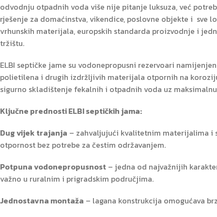
odvodnju otpadnih voda više nije pitanje luksuza, već potre
rješenje za domaćinstva, vikendice, poslovne objekte i sve l
vrhunskih materijala, europskih standarda proizvodnje i jedn
tržištu.
ELBI septičke jame su vodonepropusni rezervoari namijenjeni
polietilena i drugih izdržljivih materijala otpornih na korozij
sigurno skladištenje fekalnih i otpadnih voda uz maksimalnu
Ključne prednosti ELBI septičkih jama:
Dug vijek trajanja
– zahvaljujući kvalitetnim materijalima i
otpornost bez potrebe za čestim održavanjem.
Potpuna vodonepropusnost
– jedna od najvažnijih karakter
važno u ruralnim i prigradskim područjima.
Jednostavna montaža
– lagana konstrukcija omogućava brzu