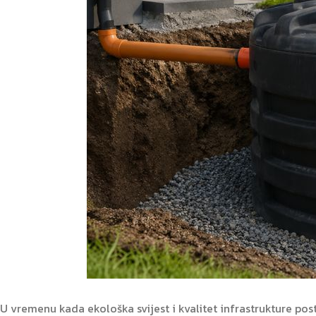
U vremenu kada ekološka svijest i kvalitet infrastrukture po