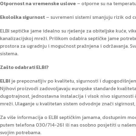
Otpornost na vremenske uslove
– otporne su na temperatu
Ekološka sigurnost
– suvremeni sistemi smanjuju rizik od cu
ELBI septičke jame idealno su rješenje za obiteljske kuće, vik
kanalizacijskoj mreži. Prilikom odabira septičke jame potrebn
prostora za ugradnju i mogućnost pražnjena i održavanja. Sva
sistema.
Zašto odabrati ELBI?
ELBI
je prepoznatljiv po kvalitetu, sigurnosti i dugogodišnje
Njihovi proizvodi zadovoljavaju europske standarde kvaliteta
dugotrajnost, jednostavna instalacija i visok nivo sigurnosti
mreži. Ulaganje u kvalitetan sistem odvodnje znači sigirnost,
Za više informacija o ELBI septičkim jamama, dostupnim mo
putem telefona 030/714-261 ili nas osobno posjetiti u našem 
svojim potrebama.