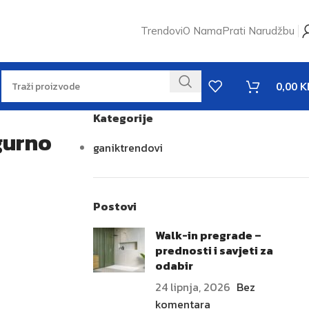
Trendovi
O Nama
Prati Narudžbu
0,00
K
Kategorije
gurno
ganiktrendovi
Postovi
Walk-in pregrade –
prednosti i savjeti za
odabir
24 lipnja, 2026
Bez
komentara