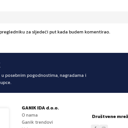
 pregledniku za sljedeći put kada budem komentirao.
k
jte u posebnim pogodnostima, nagradama i
kupce.
GANIK IDA d.o.o.
O nama
Društvene mre
Ganik trendovi