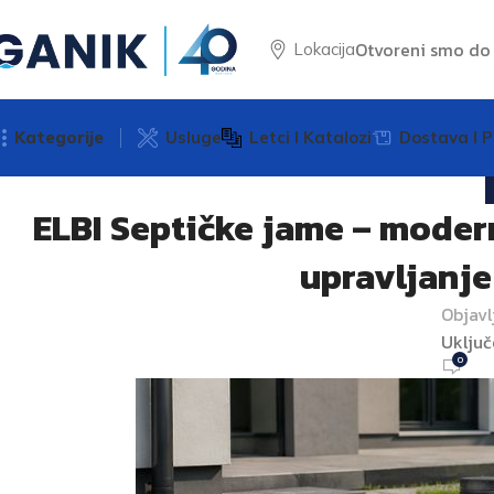
Otvoreni smo d
Lokacija
Kategorije
Usluge
Letci I Katalozi
Dostava I P
ELBI Septičke jame – modern
upravljanj
Objavl
Uključ
0