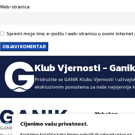
Web-stranica
Spremi moje ime, e-poštu i web-stranicu u ovom internet
Klub Vjernosti - Gani
Pridružite se GANIK Klubu Vjernosti i uživa
ekskluzivnim ponudama za naše najvjernije 
Web shop
Trgovina
Cijenimo vašu privatnost.
GANIK – Izvor inovacije za vaš dom.
Promocije
Koristimo kolačiće kako bismo poboljšali vaše iskustvo na