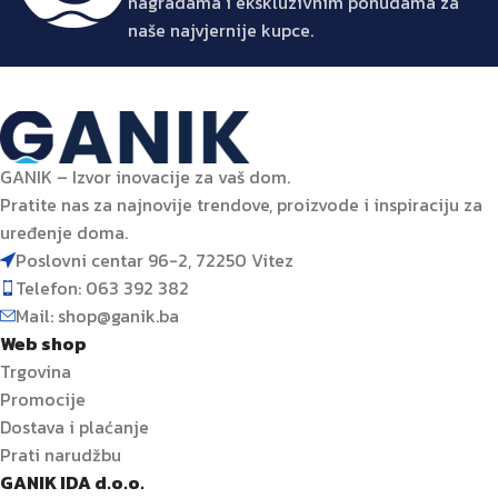
nagradama i ekskluzivnim ponudama za
naše najvjernije kupce.
GANIK – Izvor inovacije za vaš dom.
Pratite nas za najnovije trendove, proizvode i inspiraciju za
uređenje doma.
Poslovni centar 96-2, 72250 Vitez
Telefon: 063 392 382
Mail: shop@ganik.ba
Web shop
Trgovina
Promocije
Dostava i plaćanje
Prati narudžbu
GANIK IDA d.o.o.