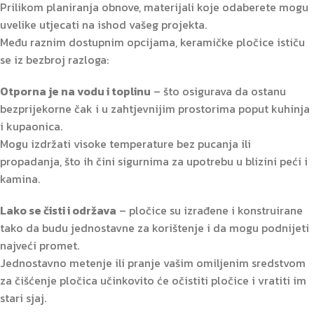
Prilikom planiranja obnove, materijali koje odaberete mogu
uvelike utjecati na ishod vašeg projekta.
Među raznim dostupnim opcijama, keramičke pločice ističu
se iz bezbroj razloga:
Otporna je na vodu i toplinu
– što osigurava da ostanu
bezprijekorne čak i u zahtjevnijim prostorima poput kuhinja
i kupaonica.
Mogu izdržati visoke temperature bez pucanja ili
propadanja, što ih čini sigurnima za upotrebu u blizini peći i
kamina.
Lako se čisti i održava
– pločice su izrađene i konstruirane
tako da budu jednostavne za korištenje i da mogu podnijeti
najveći promet.
Jednostavno metenje ili pranje vašim omiljenim sredstvom
za čišćenje pločica učinkovito će očistiti pločice i vratiti im
stari sjaj.