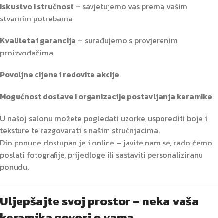
Iskustvo i stručnost
– savjetujemo vas prema vašim
stvarnim potrebama
Kvaliteta i garancija
– surađujemo s provjerenim
proizvođačima
Povoljne cijene i redovite akcije
Mogućnost dostave i organizacije postavljanja keramike
U našoj salonu možete pogledati uzorke, usporediti boje i
teksture te razgovarati s našim stručnjacima.
Dio ponude dostupan je i online – javite nam se, rado ćemo
poslati fotografije, prijedloge ili sastaviti personaliziranu
ponudu.
Uljepšajte svoj prostor – neka vaša
keramika govori o vama