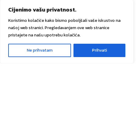
Promocije
Cijenimo vašu privatnost.
Dostava i plaćanje
Koristimo kolačiće kako bismo poboljšali vaše iskustvo na
Prati narudžbu
našoj web stranici. Pregledavanjem ove web stranice
GANIK IDA d.o.o.
pristajete na našu upotrebu kolačića.
O nama
Ganik trendovi
Ne prihvatam
Prihvati
0
Usluge
Meni
Lista želja
Košarica
Kontakt
Društvene mreže
Sve prava zadržana
GANIK
IDA D.O.O. Vitez
2024
Izrada i
održavanje Tadex Media
.