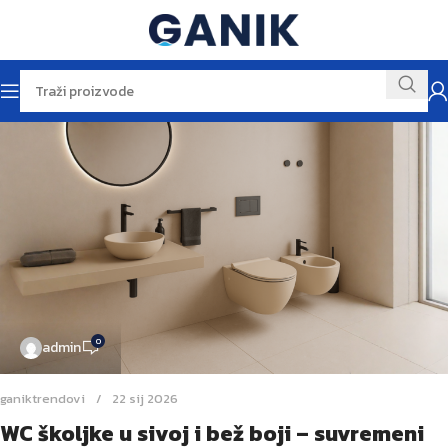
0
admin
ganiktrendovi
22 sij 2026
WC školjke u sivoj i bež boji – suvremeni