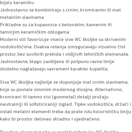
bijelu keramiku
Jednostavno se kombiniraju s crnim, kromiranim ili mat
metalnim slavinama
Prikladne su za kupaonice s betonskim, kamenim ili
tamnijim keramičkim oblogama
Moderni stil favorizuje viseće sive WC školjke sa skrivenim
vodokotlićima. Ovakva rešenja omogućavaju vizuelno čist
prostor, bez suvišnih prekida i vidljivih tehničkih elemenata.
Jednostavne, blago zaobljene ili potpuno ravne linije
dodatno naglašavaju savremeni karakter kupatila.
Siva WC školjka najbolje se dopunjuje mat crnim slavinama,
koje su postale sinonim modernog dizajna. Alternativno,
kromirani ili tamno sivi (gunmetal) detalji pružaju
neutralniji ili sofisticiraniji izgled. Tipke vodokotlića, držači i
ostali metalni elementi treba da prate istu kolorističku liniju
kako bi prostor delovao skladno i ujednačeno.
Poseban akcenat može se postići zidom iza WC školjke.