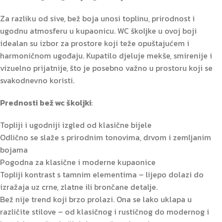
Za razliku od sive, bež boja unosi toplinu, prirodnost i
ugodnu atmosferu u kupaonicu. WC školjke u ovoj boji
idealan su izbor za prostore koji teže opuštajućem i
harmoničnom ugođaju. Kupatilo djeluje mekše, smirenije i
vizuelno prijatnije, što je posebno važno u prostoru koji se
svakodnevno koristi.
Prednosti
bež wc školjki
:
Topliji i ugodniji izgled od klasične bijele
Odlično se slaže s prirodnim tonovima, drvom i zemljanim
bojama
Pogodna za klasične i moderne kupaonice
Topliji kontrast s tamnim elementima – lijepo dolazi do
izražaja uz crne, zlatne ili brončane detalje.
Bež nije trend koji brzo prolazi. Ona se lako uklapa u
različite stilove – od klasičnog i rustičnog do modernog i