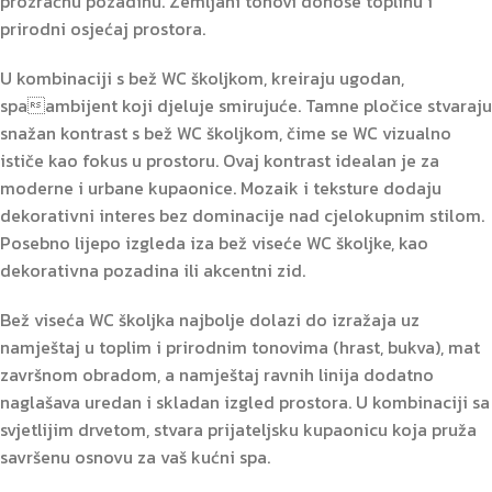
prozračnu pozadinu. Zemljani tonovi donose toplinu i
prirodni osjećaj prostora.
U kombinaciji s bež WC školjkom, kreiraju ugodan,
spaambijent koji djeluje smirujuće. Tamne pločice stvaraju
snažan kontrast s bež WC školjkom, čime se WC vizualno
ističe kao fokus u prostoru. Ovaj kontrast idealan je za
moderne i urbane kupaonice. Mozaik i teksture dodaju
dekorativni interes bez dominacije nad cjelokupnim stilom.
Posebno lijepo izgleda iza bež viseće WC školjke, kao
dekorativna pozadina ili akcentni zid.
Bež viseća WC školjka najbolje dolazi do izražaja uz
namještaj u toplim i prirodnim tonovima (hrast, bukva), mat
završnom obradom, a namještaj ravnih linija dodatno
naglašava uredan i skladan izgled prostora. U kombinaciji sa
svjetlijim drvetom, stvara prijateljsku kupaonicu koja pruža
savršenu osnovu za vaš kućni spa.