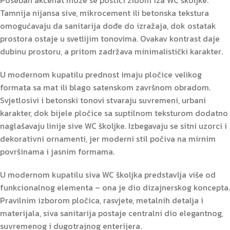
Tamnija nijansa sive, mikrocement ili betonska tekstura
omogućavaju da sanitarija dođe do izražaja, dok ostatak
prostora ostaje u svetlijim tonovima. Ovakav kontrast daje
dubinu prostoru, a pritom zadržava minimalistički karakter.
U modernom kupatilu prednost imaju pločice velikog
formata sa mat ili blago satenskom završnom obradom.
Svjetlosivi i betonski tonovi stvaraju suvremeni, urbani
karakter, dok bijele pločice sa suptilnom teksturom dodatno
naglašavaju linije sive WC školjke. Izbegavaju se sitni uzorci i
dekorativni ornamenti, jer moderni stil počiva na mirnim
površinama i jasnim formama.
U modernom kupatilu siva WC školjka predstavlja više od
funkcionalnog elementa – ona je dio dizajnerskog koncepta.
Pravilnim izborom pločica, rasvjete, metalnih detalja i
materijala, siva sanitarija postaje centralni dio elegantnog,
suvremenog i dugotrajnog enterijera.