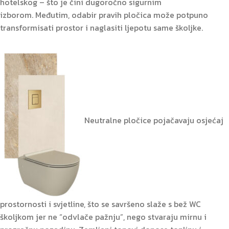
hotelskog – što je čini dugoročno sigurnim
izborom. Međutim, odabir pravih pločica može potpuno
transformisati prostor i naglasiti ljepotu same školjke.
Neutralne pločice pojačavaju osjećaj
prostornosti i svjetline, što se savršeno slaže s bež WC
školjkom jer ne “odvlače pažnju”, nego stvaraju mirnu i