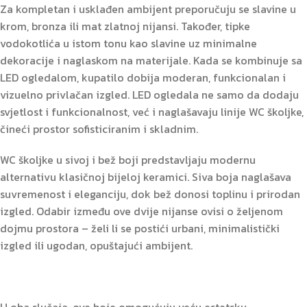
Za kompletan i usklađen ambijent preporučuju se slavine u
krom, bronza ili mat zlatnoj nijansi. Također, tipke
vodokotlića u istom tonu kao slavine uz minimalne
dekoracije i naglaskom na materijale. Kada se kombinuje sa
LED ogledalom, kupatilo dobija moderan, funkcionalan i
vizuelno privlačan izgled. LED ogledala ne samo da dodaju
svjetlost i funkcionalnost, već i naglašavaju linije WC školjke,
čineći prostor sofisticiranim i skladnim.
WC školjke u sivoj i bež boji predstavljaju modernu
alternativu klasičnoj bijeloj keramici. Siva boja naglašava
suvremenost i eleganciju, dok bež donosi toplinu i prirodan
izgled. Odabir između ove dvije nijanse ovisi o željenom
dojmu prostora – želi li se postići urbani, minimalistički
izgled ili ugodan, opuštajući ambijent.
U oba slučaja, ove boje omogućuju veću estetsku