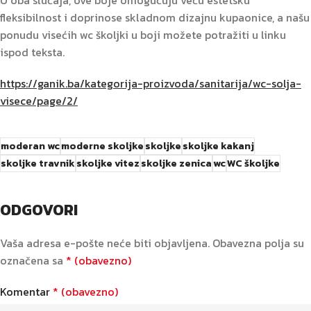
fleksibilnost i doprinose skladnom dizajnu kupaonice, a našu
ponudu visećih wc školjki u boji možete potražiti u linku
ispod teksta.
https://ganik.ba/kategorija-proizvoda/sanitarija/wc-solja-
visece/page/2/
moderan wc
moderne skoljke
skoljke
skoljke kakanj
skoljke travnik
skoljke vitez
skoljke zenica
wc
WC školjke
ODGOVORI
Vaša adresa e-pošte neće biti objavljena.
Obavezna polja su
označena sa
* (obavezno)
Komentar
* (obavezno)