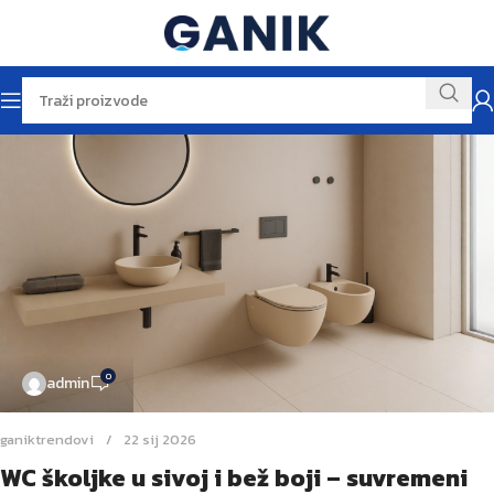
0
admin
ganiktrendovi
22 sij 2026
WC školjke u sivoj i bež boji – suvremeni