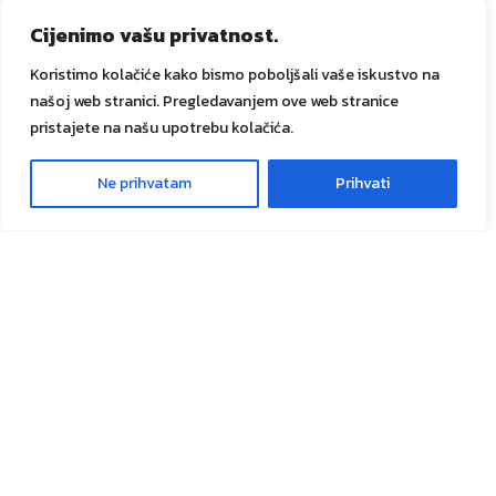
Promocije
Cijenimo vašu privatnost.
Dostava i plaćanje
Koristimo kolačiće kako bismo poboljšali vaše iskustvo na
Prati narudžbu
našoj web stranici. Pregledavanjem ove web stranice
GANIK IDA d.o.o.
pristajete na našu upotrebu kolačića.
O nama
Ganik trendovi
Ne prihvatam
Prihvati
0
Usluge
Meni
Lista želja
Košarica
Kontakt
Društvene mreže
Sve prava zadržana
GANIK
IDA D.O.O. Vitez
2024
Izrada i
održavanje Tadex Media
.