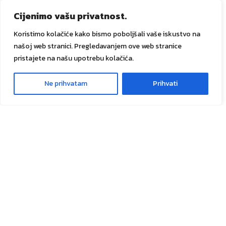
Promocije
Cijenimo vašu privatnost.
Dostava i plaćanje
Koristimo kolačiće kako bismo poboljšali vaše iskustvo na
Prati narudžbu
našoj web stranici. Pregledavanjem ove web stranice
GANIK IDA d.o.o.
pristajete na našu upotrebu kolačića.
O nama
Ganik trendovi
Ne prihvatam
Prihvati
0
Usluge
Meni
Lista želja
Košarica
Kontakt
Društvene mreže
Sve prava zadržana
GANIK
IDA D.O.O. Vitez
2024
Izrada i
održavanje Tadex Media
.