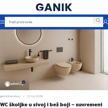
0
admin
ganiktrendovi
22 sij 2026
WC školjke u sivoj i bež boji – suvremeni