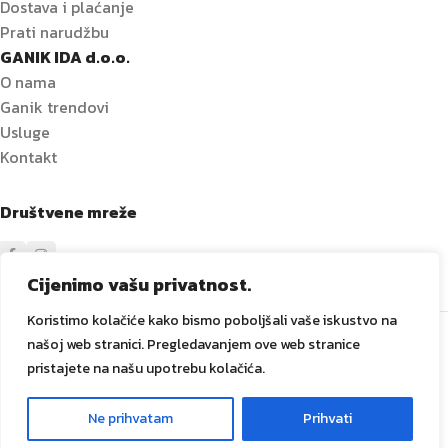
Dostava i plaćanje
Prati narudžbu
GANIK IDA d.o.o.
O nama
Ganik trendovi
Usluge
Kontakt
Društvene mreže
Cijenimo vašu privatnost.
Koristimo kolačiće kako bismo poboljšali vaše iskustvo na
Sve prava zadržana
GANIK
IDA D.O.O. Vitez
2024
Izrada i
našoj web stranici. Pregledavanjem ove web stranice
održavanje Tadex Media
.
pristajete na našu upotrebu kolačića.
Ne prihvatam
Prihvati
0
na traka
Meni
Lista želja
Košarica